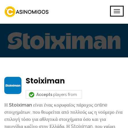
Stoiximan
Accepts
players from
Η
Stoiximan
είναι ένας κορυφαίος πάροχος online
στοιχημάτων, που θεωρείται από πολλούς ως η νούμερο ένα
επιλογή τόσο για αθλητικά στοιχήματα όσο και για
παιχνίδια καζίνο στην Ελλάδα. Η Stoiximan, που χαίρει