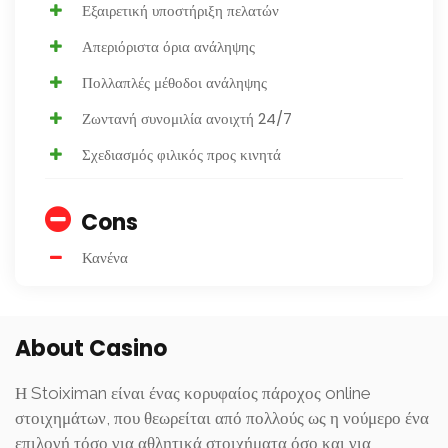
Εξαιρετική υποστήριξη πελατών
Απεριόριστα όρια ανάληψης
Πολλαπλές μέθοδοι ανάληψης
Ζωντανή συνομιλία ανοιχτή 24/7
Σχεδιασμός φιλικός προς κινητά
Cons
Κανένα
About Casino
Η Stoiximan είναι ένας κορυφαίος πάροχος online
στοιχημάτων, που θεωρείται από πολλούς ως η νούμερο ένα
επιλογή τόσο για αθλητικά στοιχήματα όσο και για