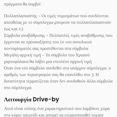
πράγματα θα συμβεί:
Πολλαπλασιαστής – Οι τιμές νομισμάτων που συνδέονται
απευθείας με το σύμπλεγμα μπορούν να πολλαπλασιαστούν
έως και x3
Σύμβολα αναβάθμισης – Πολλαπλές τιμές αναβάθμισης που
έρχονται σε προσαυξήσεις του 1x του συνολικού
πονταρίσματός σας προστίθενται στα σύμβολα
Μεγάλη αρχική τιμή – Το σύμβολο του Χρυσού
χαρτοφύλακα θα λάβει μια επιπλέον αρχική τιμή
Όταν ένα νέο σύμβολο συνδεθεί στο υπάρχον σύμπλεγμα, ο
αριθμός των περιστροφών σας θα επανέλθει στο 3. Η
δυνατότητα τερματίζεται όταν δεν συνδεθούν άλλα σύμβολα
στο σύμπλεγμα.
Λειτουργία Drive-by
Αυτό είναι επίσης ένα χαρακτηριστικό που λαμβάνει χώρα
στο κύριο παιχνίδι και μπορεί να ενεργοποιηθεί τυχαία