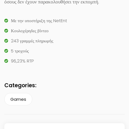
όσους δεν έχουν παρακολουθήσει την εκπομπή.
Με την υποστήριξη της NetEnt
Κουλοχέρηδες βίντεο
243 γραμμές πληρωμής
5 τροχούς
96,23% RTP
Categories:
Games