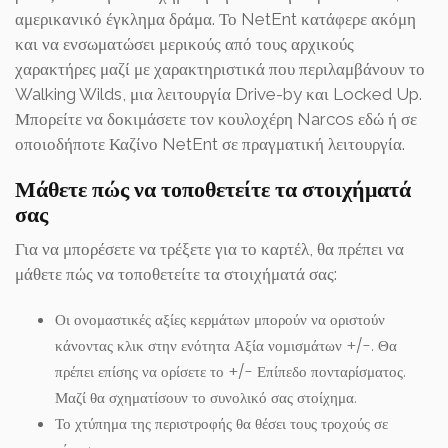
αμερικανικό έγκλημα δράμα. Το NetEnt κατάφερε ακόμη
και να ενσωματώσει μερικούς από τους αρχικούς
χαρακτήρες μαζί με χαρακτηριστικά που περιλαμβάνουν το
Walking Wilds, μια λειτουργία Drive-by και Locked Up.
Μπορείτε να δοκιμάσετε τον κουλοχέρη Narcos εδώ ή σε
οποιοδήποτε Καζίνο NetEnt σε πραγματική λειτουργία.
Μάθετε πώς να τοποθετείτε τα στοιχήματά
σας
Για να μπορέσετε να τρέξετε για το καρτέλ, θα πρέπει να
μάθετε πώς να τοποθετείτε τα στοιχήματά σας:
Οι ονομαστικές αξίες κερμάτων μπορούν να οριστούν
κάνοντας κλικ στην ενότητα Αξία νομισμάτων +/-. Θα
πρέπει επίσης να ορίσετε το +/- Επίπεδο πονταρίσματος.
Μαζί θα σχηματίσουν το συνολικό σας στοίχημα.
Το χτύπημα της περιστροφής θα θέσει τους τροχούς σε