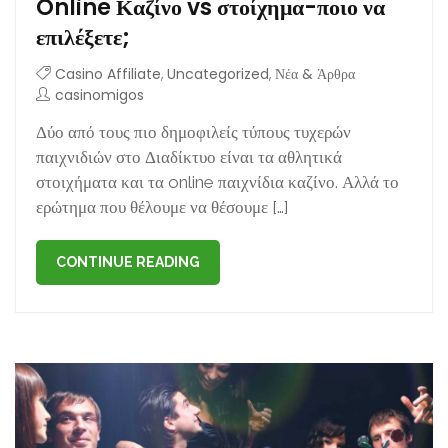
Online Καζίνο vs στοίχημα-ποιο να
επιλέξετε;
Casino Affiliate
,
Uncategorized
,
Νέα & Άρθρα
casinomigos
Δύο από τους πιο δημοφιλείς τύπους τυχερών
παιχνιδιών στο Διαδίκτυο είναι τα αθλητικά
στοιχήματα και τα online παιχνίδια καζίνο. Αλλά το
ερώτημα που θέλουμε να θέσουμε […]
CONTINUE READING