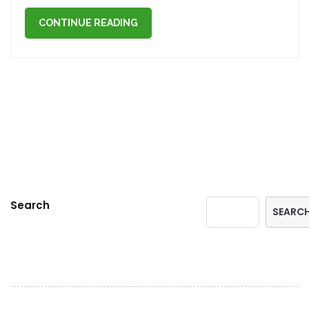
CONTINUE READING
Search
SEARC