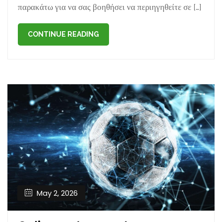
παρακάτω για να σας βοηθήσει να περιηγηθείτε σε […]
CONTINUE READING
May 2, 2026