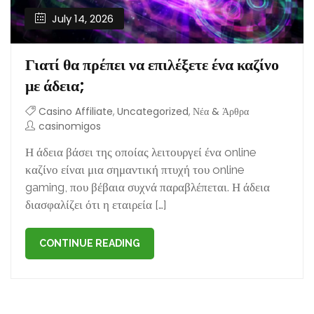
July 14, 2026
Γιατί θα πρέπει να επιλέξετε ένα καζίνο
με άδεια;
Casino Affiliate
,
Uncategorized
,
Νέα & Άρθρα
casinomigos
Η άδεια βάσει της οποίας λειτουργεί ένα online
καζίνο είναι μια σημαντική πτυχή του online
gaming, που βέβαια συχνά παραβλέπεται. Η άδεια
διασφαλίζει ότι η εταιρεία […]
CONTINUE READING