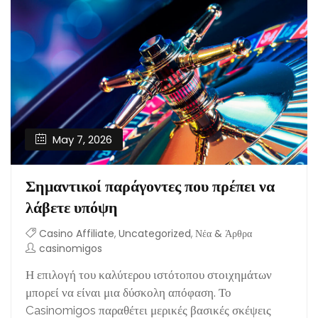
May 7, 2026
Σημαντικοί παράγοντες που πρέπει να
λάβετε υπόψη
Casino Affiliate
,
Uncategorized
,
Νέα & Άρθρα
casinomigos
Η επιλογή του καλύτερου ιστότοπου στοιχημάτων
μπορεί να είναι μια δύσκολη απόφαση. Το
Casinomigos παραθέτει μερικές βασικές σκέψεις