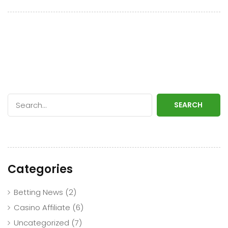
SEARCH
Categories
Betting News
(2)
Casino Affiliate
(6)
Uncategorized
(7)